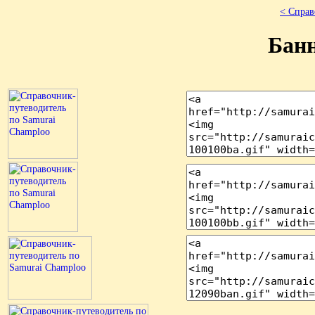
< Справ
Бан