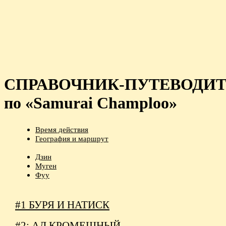
СПРАВОЧНИК-ПУТЕВОДИ
по «Samurai Champloo»
Время действия
География и маршрут
Дзин
Муген
Фуу
#1 БУРЯ И НАТИСК
#2: АД КРОМЕШНЫЙ